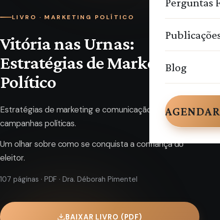
Perguntas 
LIVRO · MARKETING POLÍTICO
Publicaçõe
Vitória nas Urnas:
Estratégias de Marketing
Blog
Político
Estratégias de marketing e comunicação aplicadas às
AGENDAR
campanhas políticas.
Um olhar sobre como se conquista a confiança do
eleitor.
107 páginas · PDF · Dra. Déborah Pimentel
BAIXAR LIVRO (PDF)