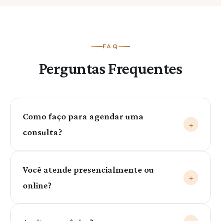
FAQ
Perguntas Frequentes
Como faço para agendar uma
+
consulta?
Entre em contato pelo nosso WhatsApp: (79)
Você atende presencialmente ou
99999-0403. Será um prazer te ajudar!
+
online?
Sim! Atendo tanto presencialmente quanto por