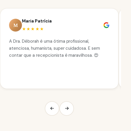
Maria Patrícia
M
★★★★★
A Dra. Déborah é uma ótima profissional,
N
atenciosa, humanista, super cuidadosa. E sem
e
contar que a recepcionista é maravilhosa. 😍
D
p
a