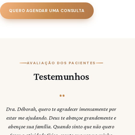
Suporte contínuo com planos para lidar com
ansiedade, insônia, estresse e outros desafios
QUERO AGENDAR UMA CONSULTA
emocionais.
Check-in semanal.
Avaliação com ortodontista especialista em sono.
Polissonografia domiciliar para diagnóstico de
transtornos do sono.
AVALIAÇÃO DOS PACIENTES
Psicoterapia com profissional especializado.
Testemunhos
Avaliação nutricional e com personal trainer.
Neuromodulação e ativos injetáveis de última
geração.
Estou neste momento do tratamento e, mais do que
agradecida, estou feliz: voltei a ter prazer e
esperança no futuro. Voltei a estudar, a me