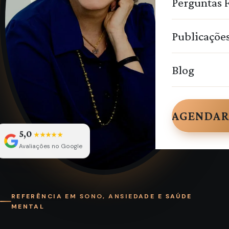
Perguntas 
Publicaçõe
Blog
AGENDAR
5,0
★★★★★
Avaliações no Google
REFERÊNCIA EM SONO, ANSIEDADE E SAÚDE
MENTAL