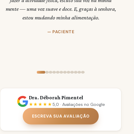
concentrar e, com fé em Deus, passarei no concurso
,
que sempre sonhei.
— PACIENTE
Dra. Déborah Pimentel
★★★★★
5,0 · Avaliações no Google
ESCREVA SUA AVALIAÇÃO