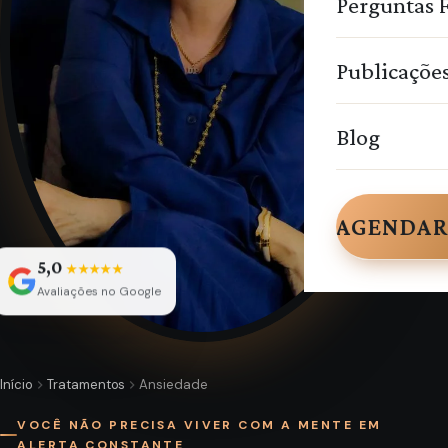
Perguntas 
Publicaçõe
Blog
AGENDAR
5,0
★★★★★
Avaliações no Google
Início
Tratamentos
Ansiedade
VOCÊ NÃO PRECISA VIVER COM A MENTE EM
ALERTA CONSTANTE