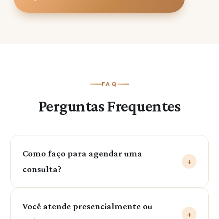
FAQ
Perguntas Frequentes
Como faço para agendar uma
+
consulta?
Entre em contato pelo nosso WhatsApp: (79)
Você atende presencialmente ou
99999-0403. Será um prazer te ajudar!
+