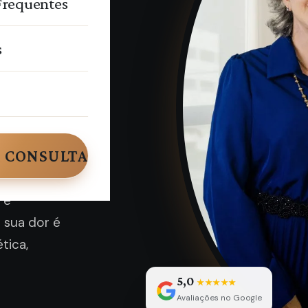
Frequentes
aça. Seu
s
 você sente
ém entende.
sativo
 CONSULTA
ser
ituto
 e
 sua dor é
tica,
5,0
★★★★★
Avaliações no Google