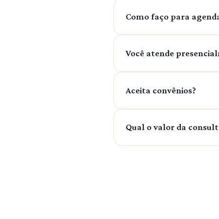
Como faço para agend
Entre em contato pelo no
Você atende presencial
Sim! Atendo tanto presen
Aceita convênios?
O atendimento é exclusiv
Qual o valor da consul
O atendimento é particul
consulta e dos planos d