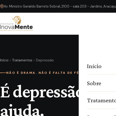
Av. Ministro Geraldo Barreto Sobral, 2100 - sala 203 - Jardins, Araca
Início
Tratamentos
Depressão
Início
NÃO É DRAMA. NÃO É FALTA DE FÉ
Sobre
É depressão. E e
Tratament
ajuda.