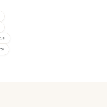
xual
rte