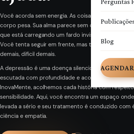
Perguntas 
Você acorda sem energia. As coisas perderam a gr
Publicaçõe
corpo pesa. Sua alma parece sem cor. E, no fundo,
que está carregando um fardo invisível que ningu
Blog
Você tenta seguir em frente, mas tudo parece can
demais, difícil demais.
AGENDAR
A depressão é uma doença silenciosa, que precisa 
escutada com profundidade e acolhimento. No Inst
InovaMente, acolhemos cada história com respeito
sensibilidade. Aqui, você encontra um espaço onde
levada a sério e seu tratamento é conduzido com é
ciência e empatia.