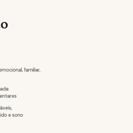
do
emocional, familiar,
zada:
entares
táveis,
bido e sono