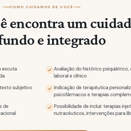
COMO CUIDAMOS DE VOCÊ
cê encontra um cuida
fundo e integrado
m escuta
Avaliação do histórico psiquiátrico, 
ida
laboral e clínico
texto subjetivo
Indicação de terapêutica personali
psicofármacos e terapias complem
s de
Possibilidade de incluir terapias inje
acional
nutracêuticos, intervenções para li