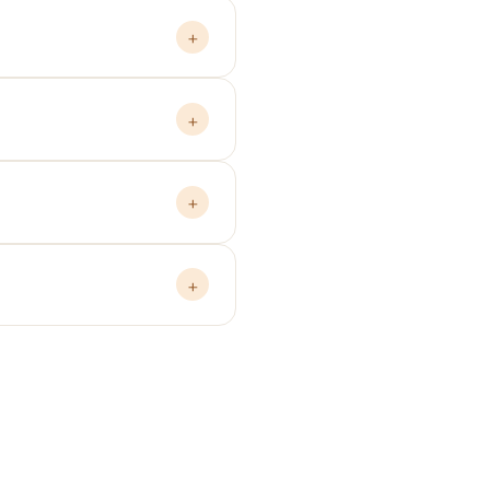
+
+
+
+
dualizado. O valor da