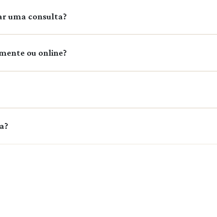
ar uma consulta?
sso WhatsApp: (79) 99999-0403. Será um prazer te ajudar!
mente ou online?
cialmente quanto por telemedicina.
amente particular. Não trabalhamos com convênios.
ta?
ar, com consultas de longa duração e acompanhamento indivi
e acompanhamento é informado no contato pelo WhatsApp.