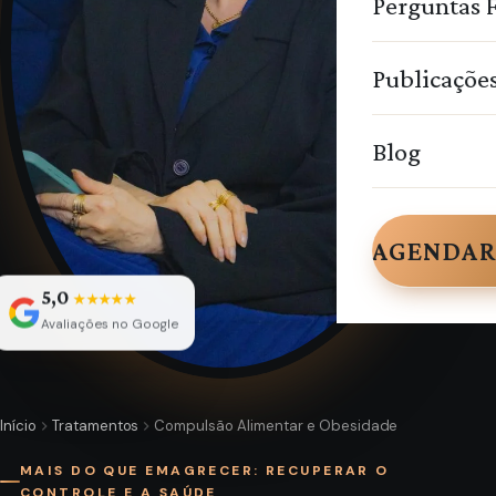
Perguntas 
Publicaçõe
Blog
AGENDAR
5,0
★★★★★
Avaliações no Google
Início
Tratamentos
Compulsão Alimentar e Obesidade
MAIS DO QUE EMAGRECER: RECUPERAR O
CONTROLE E A SAÚDE