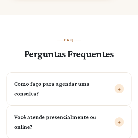
FAQ
Perguntas Frequentes
Como faço para agendar uma
+
consulta?
Entre em contato pelo nosso WhatsApp: (79)
Você atende presencialmente ou
99999-0403. Será um prazer te ajudar!
+
online?