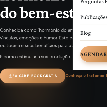
Perguntas 
do bem-estar
Publicaçõe
Conhecida como “hormônio do amor”, a ocitocina 
Blog
vínculos, emoções e humor. Este e-book explica o 
ocitocina e seus benefícios para a saúde mental.
AGENDAR
E como estimular a sua produção de forma natural.
Conheça o tratament
BAIXAR E-BOOK GRÁTIS