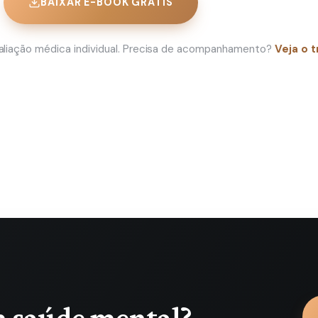
BAIXAR E-BOOK GRÁTIS
avaliação médica individual. Precisa de acompanhamento?
Veja o 
m saúde mental?