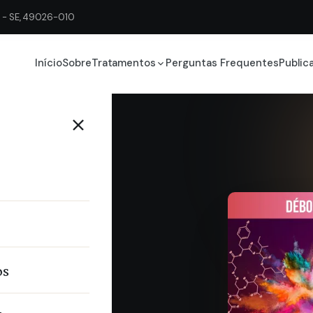
ju - SE, 49026-010
Início
Sobre
Tratamentos
Perguntas Frequentes
Public
os
or e