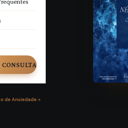
Frequentes
s
iocínio
voa tem
plica o que
 CONSULTA
o de Ansiedade