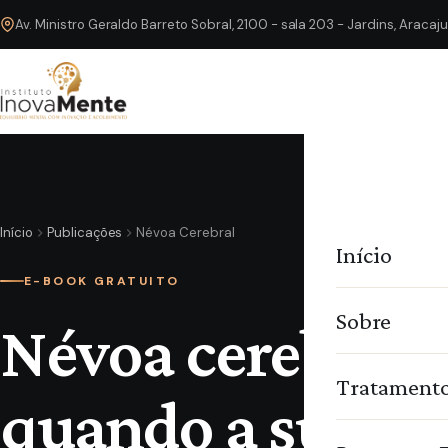
Av. Ministro Geraldo Barreto Sobral, 2100 - sala 203 - Jardins, Araca
Início
Publicações
Névoa Cerebral
Início
E-BOOK GRATUITO
Sobre
Névoa cerebral:
Tratament
quando a sua m