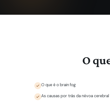
O que
O que é o brain fog
As causas por trás da névoa cerebral