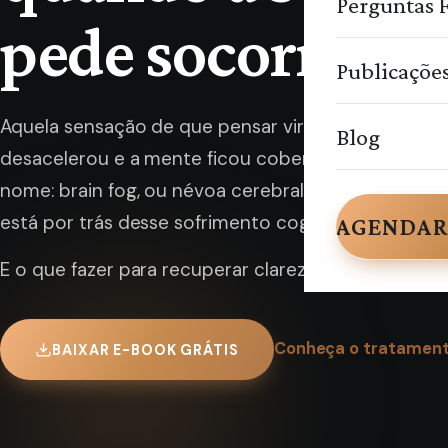
Perguntas 
pede socorro
Publicaçõe
Aquela sensação de que pensar virou esforço, o rac
Blog
desacelerou e a mente ficou coberta por uma né
nome: brain fog, ou névoa cerebral. Este e-book ex
está por trás desse sofrimento cognitivo.
AGENDAR
E o que fazer para recuperar clareza e foco.
Conheça o tratament
BAIXAR E-BOOK GRÁTIS